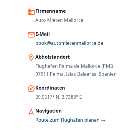
business
Firmenname
Auto Mieten Mallorca
email
E-Mail
book@automietenmallorca.de
location_on
Abholstandort
Flughafen Palma de Mallorca (PMI)
07611 Palma, Islas Baleares, Spanien
explore
Koordinaten
39.5517° N, 2.7388° E
navigation
Navigation
Route zum Flughafen planen →